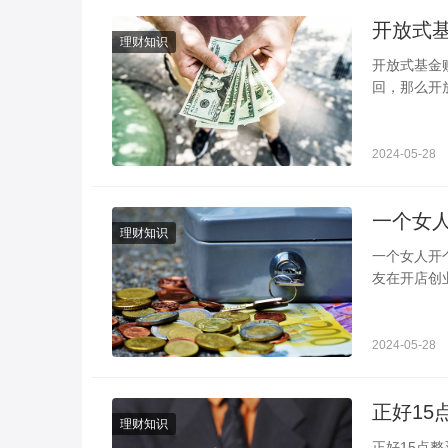
理财知识
开放式基金赎回净值 哪一天的净值计算 用户在投
回，那么开
需要看投资
2024-05-28
理财知识
一个女人开个什么店最适合 七分把握
友在开店创
店、小吃店
2024-05-28
理财知识
正好15点整买入基金 算15点前还是15点后 投