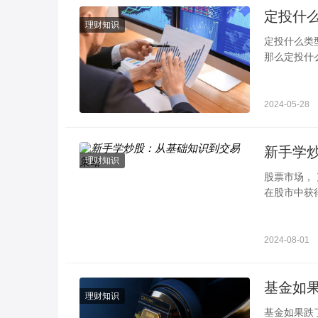
理财知识
定投什么类型的基金比较好 可以考虑
那么定投什
可以考虑净
2024-05-28
新手学
理财知识
股票市场，
在股市中获
一、 股市
2024-08-01
理财知识
基金如果跌了是加仓还是减仓 需要