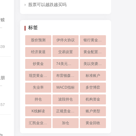
股票可以越跌越买吗
算
标签
股价预测
伊停火协议
银行黄金积存
339
经济衰退
交易设置
黄金配置比例
炒黄金
74美元支撑
美以突袭伊朗
现货黄金走势
布雷顿森林体系
标准账户
花
失业率
MACD指标
多空博弈
持仓
波段持仓
机构资金
457
K线解读
正规贵金属平台
账户类型
汇凯金业App
加仓
黄金回收