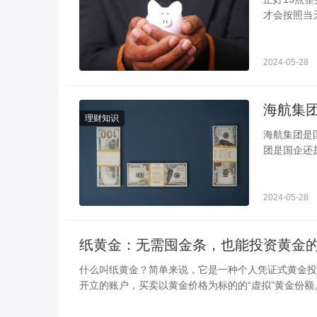
才会按照当
实注意一点
2024-05-28
理财知识
海航集团是国企还是民企 带你详细的了解
团是国企还
司，是一家
2024-05-28
纸黄金：无需囤金条，也能投资黄金
什么叫纸黄金？简单来说，它是一种个人凭证式黄金投
开立的账户，买卖以黄金价格为标的的“虚拟”黄金份额