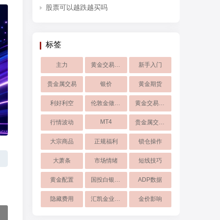
股票可以越跌越买吗
标签
主力
黄金交易时间
新手入门
贵金属交易
银价
黄金期货
利好利空
伦敦金做空操作
黄金交易平台
MT4
行情波动
贵金属交易软件
大宗商品
正规福利
锁仓操作
大萧条
市场情绪
短线技巧
黄金配置
国投白银LOF
ADP数据
隐藏费用
汇凯金业入金流程
金价影响