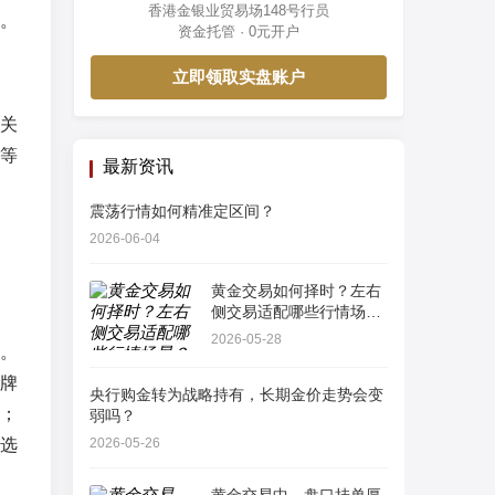
香港金银业贸易场148号行员
。
资金托管 · 0元开户
立即领取实盘账户
关
等
最新资讯
；
震荡行情如何精准定区间？
2026-06-04
黄金交易如何择时？左右
侧交易适配哪些行情场
景？
2026-05-28
。
牌
央行购金转为战略持有，长期金价走势会变
；
弱吗？
选
2026-05-26