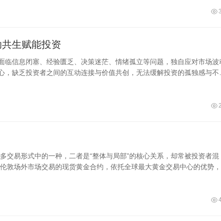
助共生赋能投资
遍面临信息闭塞、经验匮乏、决策迷茫、情绪孤立等问题，独自应对市场波
核心，缺乏投资者之间的互动连接与价值共创，无法缓解投资的孤独感与不
赋能”为核心，构建集经验交流、专业解读、实战互动、情绪陪伴于一体的
生”。
多交易形式中的一种，二者是“整体与局部”的核心关系，却常被投资者混
伦敦场外市场交易的现货黄金合约，依托全球最大黄金交易中心的优势，
传导至实物黄金、黄金ETF等其他黄金相关品类，贯穿黄金投资全链条。