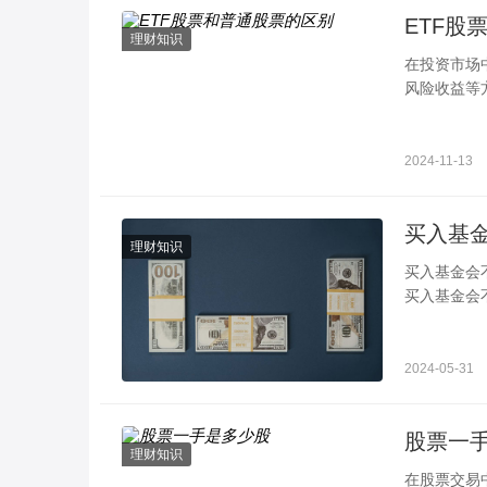
ETF股
理财知识
在投资市场
风险收益等
策略。一、
2024-11-13
理财知识
买入基金会不会全部亏损 达到条件会进行
买入基金会
子资产，不
2024-05-31
股票一
理财知识
在股票交易