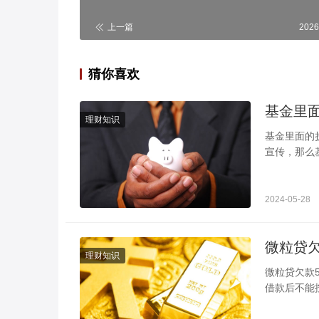
上一篇
2026
猜你喜欢
理财知识
基金里面的折扣是什么意思 支出的手
宣传，那么
的政策，比
2024-05-28
理财知识
微粒贷欠款5万多 无力偿还怎么解决 在急用钱时很多人通
借款后不能
时可以与平