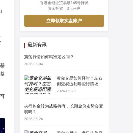
香港金银业贸易场148号行员
资金托管 · 0元开户
过
立即领取实盘账户
上
有
最新资讯
震荡行情如何精准定区间？
2026-06-04
基
基
黄金交易如何择时？左右
侧交易适配哪些行情场
景？
2026-05-28
可
央行购金转为战略持有，长期金价走势会变
弱吗？
2026-05-26