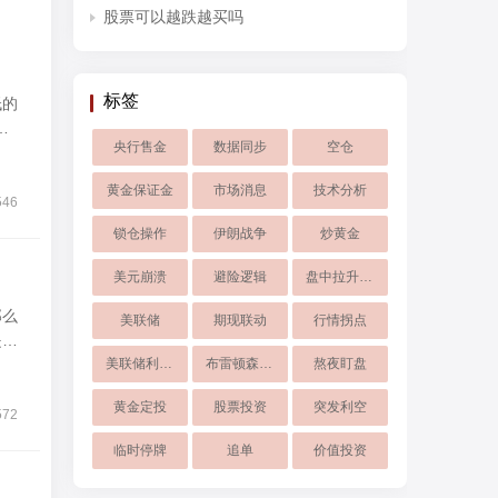
股票可以越跌越买吗
标签
低的
为
央行售金
数据同步
空仓
黄金保证金
市场消息
技术分析
546
锁仓操作
伊朗战争
炒黄金
美元崩溃
避险逻辑
盘中拉升超8
美联储
期现联动
行情拐点
是中
美联储利率预期
布雷顿森林体系
熬夜盯盘
黄金定投
股票投资
突发利空
572
临时停牌
追单
价值投资