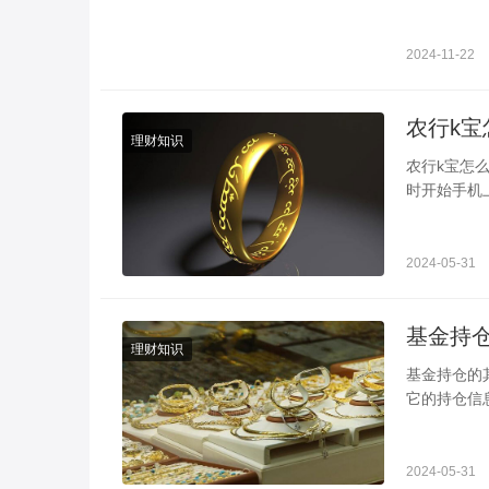
一只股票的
2024-11-22
农行k宝
理财知识
农行k宝怎
时开始手机
用软件，在
2024-05-31
理财知识
基金持仓的其他代表什么 投资时可以用这
它的持仓信
票外还看到
2024-05-31