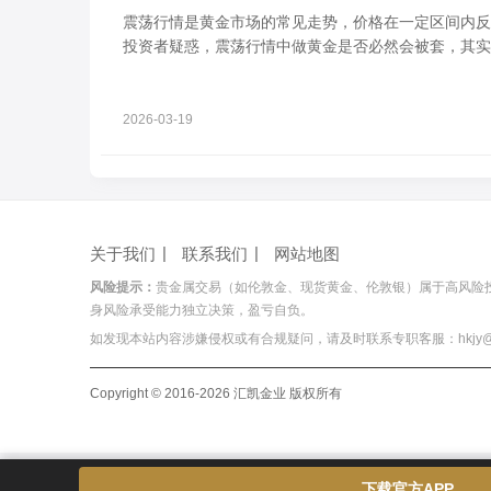
震荡行情是黄金市场的常见走势，价格在一定区间内反
投资者疑惑，震荡行情中做黄金是否必然会被套，其实
析。
2026-03-19
关于我们
联系我们
网站地图
风险提示：
贵金属交易（如伦敦金、现货黄金、伦敦银）属于高风险
身风险承受能力独立决策，盈亏自负。
如发现本站内容涉嫌侵权或有合规疑问，请及时联系专职客服：hkjy@hois
Copyright © 2016-2026 汇凯金业 版权所有
下载官方APP