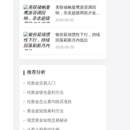
美联储鲍曼鹰派语调回
响，非农超级周前夕金银
爆发“多头踩踏”
2026-06-02
银价延续惯性下行，持续
回落刷新月内低位
2026-05-28
推荐分析
伦敦金交易入门
伦敦金锁仓盈利方法
伦敦金怎么看均线买涨跌
黄金超短线暴利方法
现货黄金短线交易秘诀
止盈止损最佳比例