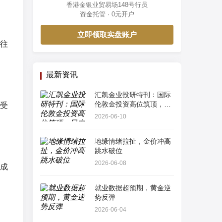
香港金银业贸易场148号行员
资金托管 · 0元开户
立即领取实盘账户
往
最新资讯
汇凯金业投研特刊：国际
伦敦金投资高位筑顶，日
受
内多空订单流算法解析
2026-06-10
地缘情绪拉扯，金价冲高
跳水破位
2026-06-08
成
就业数据超预期，黄金逆
势反弹
2026-06-04