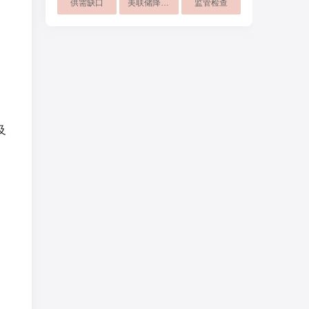
供需缺口
美联储降息预期
监管检查
及