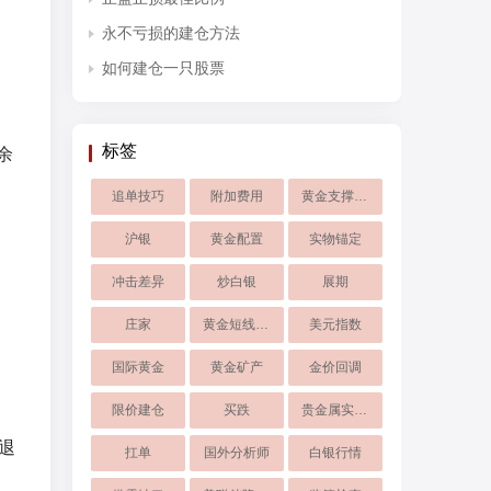
永不亏损的建仓方法
如何建仓一只股票
标签
余
追单技巧
附加费用
黄金支撑破位
沪银
黄金配置
实物锚定
冲击差异
炒白银
展期
庄家
黄金短线回落
美元指数
国际黄金
黄金矿产
金价回调
限价建仓
买跌
贵金属实时交易软件
衰退
扛单
国外分析师
白银行情