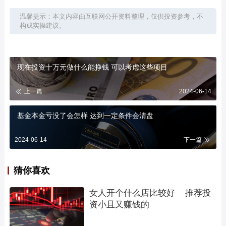
温馨提示：本文内容由互联网公开资料整理，仅供投资参考，不
构成实操建议。
现在投资十万元做什么能挣钱 可以考虑这些项目
上一篇
2024-06-14
基金本金亏没了会怎样 达到一定条件会清盘
2024-06-14
下一篇
猜你喜欢
女人开个什么店比较好    推荐投
资小且又赚钱的