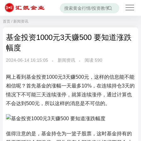
首页
/
新闻资讯
基金投资1000元3天赚500 要知道涨跌
幅度
2024-06-14 16:15:05
新闻资讯
阅读
590
网上看到基金投资1000元3天赚500元，这样的信息能不能
相信呢？首先基金的涨幅一天最多10%，在连续持仓3天的
情况下不可能三天连续涨停，就算连续涨停，通过计算也
不会达到500元，所以这样的消息是不可信的。
值得注意的是，基金持仓为一篮子股票，这时基金持有的