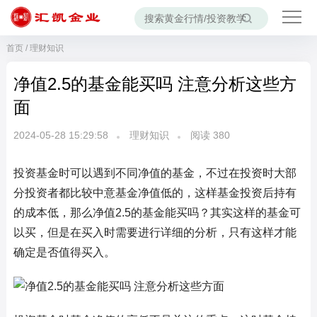
首页
/
理财知识
净值2.5的基金能买吗 注意分析这些方
面
2024-05-28 15:29:58
理财知识
阅读
380
投资基金时可以遇到不同净值的基金，不过在投资时大部
分投资者都比较中意基金净值低的，这样基金投资后持有
的成本低，那么净值2.5的基金能买吗？其实这样的基金可
以买，但是在买入时需要进行详细的分析，只有这样才能
确定是否值得买入。