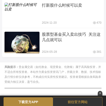
打新股什么时候可以卖
2024-11-20
470
股票型基金买入卖出技巧  关注这
几点就可以
2024-05-28
381
风险提示：
贵金属交易（如伦敦金、现货黄金、伦敦银）属于高风险投资，并
不适合所有投资者。本站作为黄金投资资讯门户，所载文章、数据、技术指标
及行情分析仅供参考，不构成任何实质性投资建议。投资者需根据自身风险承
受能力独立决策，盈亏自负。
×
下载官方APP
前往官方网站