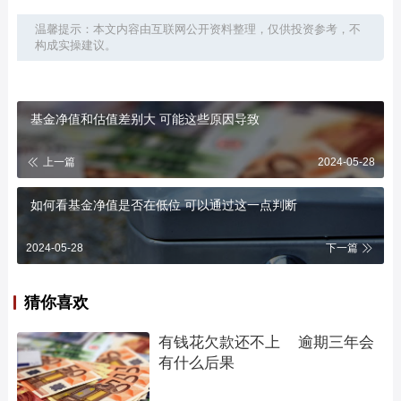
温馨提示：本文内容由互联网公开资料整理，仅供投资参考，不
构成实操建议。
基金净值和估值差别大 可能这些原因导致
上一篇
2024-05-28
如何看基金净值是否在低位 可以通过这一点判断
2024-05-28
下一篇
猜你喜欢
有钱花欠款还不上    逾期三年会
有什么后果