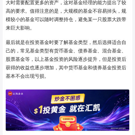
大时需要配置更多的资产，这对基金经理的能力提出了较
高的要求。值得注意的是，大规模的基金不容易掉头，规
模较小的基金可以随时调整持仓，避免某一只股票大跌带
来巨大影响。
最后就是在投资基金时要了解基金类型，然后选择适合自
己的，常见基金类型有货币基金、债券基金、混合基金、
股票基金等，以上基金投资的风险逐步提升，但是投资后
获得的收益也逐步增加，其中货币基金和债券基金投资后
基本不会出现亏损。