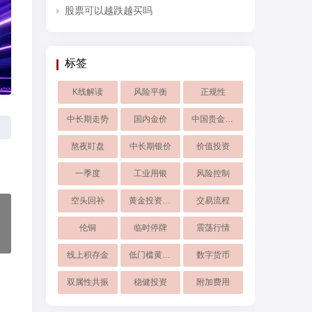
股票可以越跌越买吗
标签
K线解读
风险平衡
正规性
中长期走势
国内金价
中国贵金属投资网
熬夜盯盘
中长期银价
价值投资
一季度
工业用银
风险控制
空头回补
黄金投资品种对比
交易流程
伦铜
临时停牌
震荡行情
线上积存金
低门槛黄金投资
数字货币
双属性共振
稳健投资
附加费用