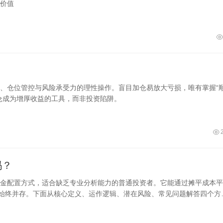
价值
、仓位管控与风险承受力的理性操作。盲目加仓易放大亏损，唯有掌握“
仓成为增厚收益的工具，而非投资陷阱。
吗？
金配置方式，适合缺乏专业分析能力的普通投资者。它能通过摊平成本平
险始终并存。下面从核心定义、运作逻辑、潜在风险、常见问题解答四个方