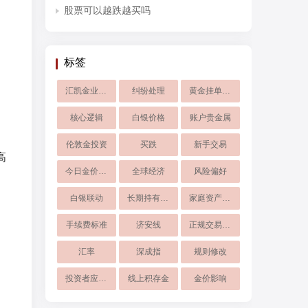
股票可以越跌越买吗
标签
汇凯金业App
纠纷处理
黄金挂单交易
核心逻辑
白银价格
账户贵金属
伦敦金投资
买跌
新手交易
高
今日金价查询
全球经济
风险偏好
白银联动
长期持有黄金
家庭资产配置
手续费标准
济安线
正规交易平台
汇率
深成指
规则修改
投资者应对方法
线上积存金
金价影响