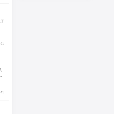
在于
91
机
主
241