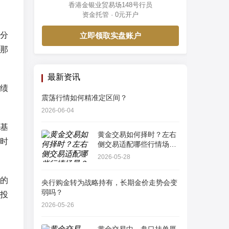
香港金银业贸易场148号行员
资金托管 · 0元开户
分
立即领取实盘账户
那
最新资讯
绩
震荡行情如何精准定区间？
2026-06-04
基
黄金交易如何择时？左右
时
侧交易适配哪些行情场
景？
2026-05-28
的
央行购金转为战略持有，长期金价走势会变
弱吗？
投
2026-05-26