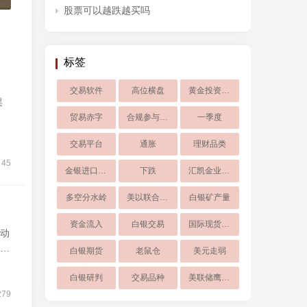
股票可以越跌越买吗
标签
交易软件
高位横盘
黄金投资成本
渠
贸易赤字
合规参与方式
一季度
交易平台
通胀
理财品类
45
金银进口关税
下跌
汇凯金业点差标准
多空分水岭
美以联合打击伊朗
白银矿产量
资金流入
白银交易
国际现货黄金开户
动
价
白银期货
老鼠仓
美元走弱
白银研判
交易品种
美联储鹰派表态
279