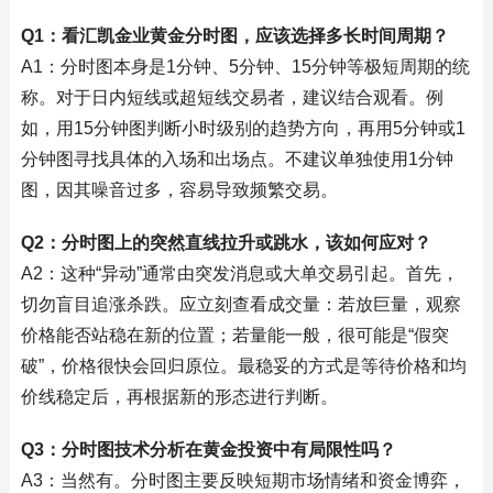
Q1：看汇凯金业黄金分时图，应该选择多长时间周期？
A1：分时图本身是1分钟、5分钟、15分钟等极短周期的统
称。对于日内短线或超短线交易者，建议结合观看。例
如，用15分钟图判断小时级别的趋势方向，再用5分钟或1
分钟图寻找具体的入场和出场点。不建议单独使用1分钟
图，因其噪音过多，容易导致频繁交易。
Q2：分时图上的突然直线拉升或跳水，该如何应对？
A2：这种“异动”通常由突发消息或大单交易引起。首先，
切勿盲目追涨杀跌。应立刻查看成交量：若放巨量，观察
价格能否站稳在新的位置；若量能一般，很可能是“假突
破”，价格很快会回归原位。最稳妥的方式是等待价格和均
价线稳定后，再根据新的形态进行判断。
Q3：分时图技术分析在黄金投资中有局限性吗？
A3：当然有。分时图主要反映短期市场情绪和资金博弈，