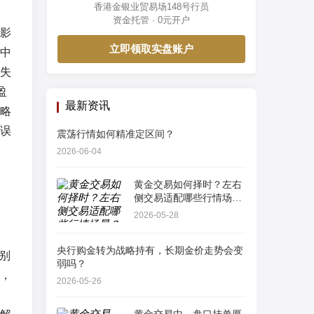
香港金银业贸易场148号行员
，
资金托管 · 0元开户
影
立即领取实盘账户
中
失
盈
最新资讯
略
误
震荡行情如何精准定区间？
2026-06-04
黄金交易如何择时？左右
侧交易适配哪些行情场
景？
2026-05-28
央行购金转为战略持有，长期金价走势会变
别
弱吗？
，
2026-05-26