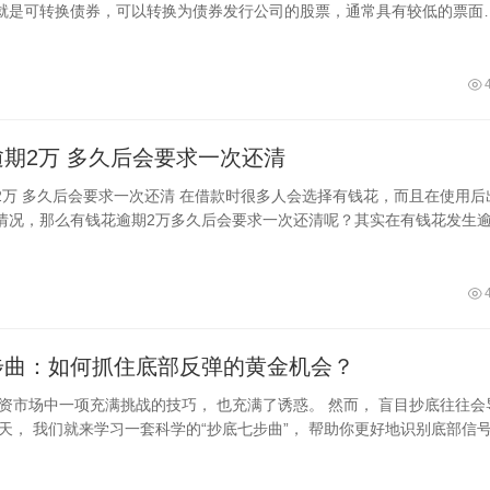
就是可转换债券，可以转换为债券发行公司的股票，通常具有较低的票面
期后必须还本付息，不能转换成股票，同
有钱花逾期2万 多久后会要求一次还清
花，而且在使用后出
情况，那么有钱花逾期2万多久后会要求一次还清呢？其实在有钱花发生
拨打借款人电话，让借款人尽快
步曲：如何抓住底部反弹的黄金机会？
投资市场中一项充满挑战的技巧， 也充满了诱惑。 然而， 盲目抄底往往会
今天， 我们就来学习一套科学的“抄底七步曲”， 帮助你更好地识别底部信