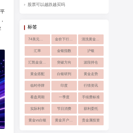
股票可以越跌越买吗
平
，
标签
业
74美元支撑
金价下行风险
清洗黄金首饰
汇率
金银指数
沪银
汇凯金业入金流程
突破方向
波段持仓
黄金搭配
白银研判
黄金走势
临时停牌
印度
行情资讯
看盘周期
一季度
手续费标准
实际利率
节日消费
获利委托
黄金vs白银
黄金开户交易
贵金属投资