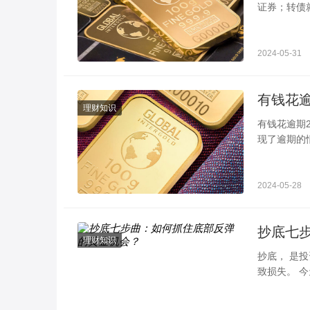
证券；转债
率。发债到
2024-05-31
理财知识
有钱花逾期2万 多久后会要求一次还清 在借款时很多人会选择有钱
现了逾期的
后，平台会
2024-05-28
抄底七
理财知识
抄底， 是
致损失。 
抓