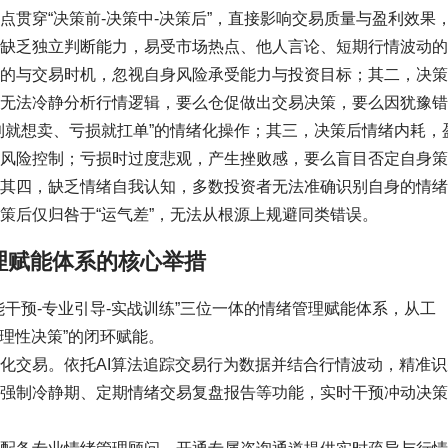
贯穿“决策前-决策中-决策后”，直接影响交易质量与盈利效果
缺乏独立判断能力，易受市场热点、他人言论、短期行情波动的
的与交易时机，忽视自身风险承受能力与投资目标；其二，决策
无法冷静分析行情逻辑，要么仓促做出交易决策，要么因犹豫错
利就想卖、亏损就扛单”的情绪化操作；其三，决策后情绪内耗，
风险控制；亏损时过度悲观，产生挫败感，要么盲目否定自身策
其四，缺乏情绪自我认知，多数投资者无法准确识别自身的情绪
策后仅归咎于“运气差”，无法从根源上规避同类错误。
理赋能体系的核心举措
干预-专业引导-实战训练”三位一体的情绪管理赋能体系，从工
-理性决策”的闭环赋能。
化交易。依托AI算法追踪交易行为数据并结合行情波动，精准识
强制冷静期、定期情绪交易复盘报告等功能，实时干预冲动决策