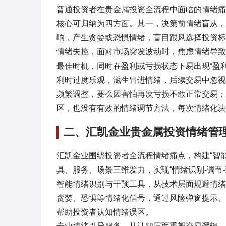
普通投资者在贵金属投资全流程中面临的情绪痛点
核心可归纳为四方面。其一，决策前情绪盲从，
响，产生贪婪或恐惧情绪，盲目跟风选择投资标
情绪失控，面对市场突发波动时，焦虑情绪导致
最佳时机，同时在盈利或亏损状态下易出现“盈
利时过度乐观，滋生冒进情绪，后续交易中忽视
频繁调整，要么因害怕再次亏损不敢正常交易；
区，也没有有效的情绪调节方法，每次情绪化决
二、汇凯金业贵金属投资情绪管
汇凯金业围绕投资者全流程情绪痛点，构建“智能
具、服务、场景三维发力，实现“情绪识别-调节
智能情绪识别与干预工具，从技术层面规避情绪
贪婪、恐惧等情绪化信号，通过风险弹窗提示、
帮助投资者认知情绪误区。