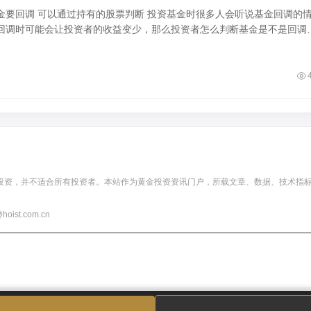
金要回调 可以通过持有的股票判断 投资基金时很多人会听说基金回调的
回调时可能会让投资者的收益变少，那么投资者怎么判断基金是不是回调
金回调主要面向净值型基金来说的，这样的
投资，并不适合所有投资者。本站作为黄金投资资讯门户，所载文章、数据、技术指
t.com.cn