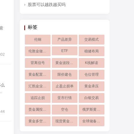
股票可以越跌越买吗
标签
能
伦铜
产品差异
交易模式
ETF
伦敦金做空盈利逻辑
稳健布局
302
背离信号
黄金波段交易
K线解读
黄金配置比例
限价建仓
仓位管理
汇凯金业入金流程
止盈止损单
黄金承压
样
追踪止损
亚市行情
白银交易
贵金属投资解读
空仓
俄罗斯黄金储备
444
黄金多空博弈
现货黄金走势
全球储备格局