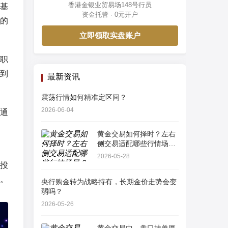
香港金银业贸易场148号行员
基
资金托管 · 0元开户
的
立即领取实盘账户
职
到
最新资讯
震荡行情如何精准定区间？
2026-06-04
通
黄金交易如何择时？左右
侧交易适配哪些行情场
景？
2026-05-28
投
。
央行购金转为战略持有，长期金价走势会变
弱吗？
2026-05-26