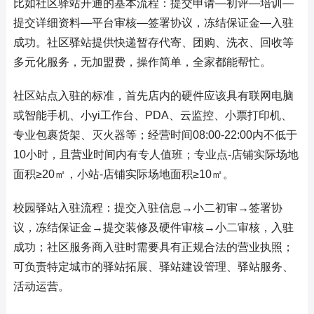
比如社区驿站开通的基本流程：提交申请—初评—培训—
提交详细资料—平台审核—签署协议，冻结保证金—入驻
成功。社区驿站提供快递暂存代寄、团购、洗衣、回收等
多元化服务，无加盟费，操作简单，全家都能帮忙。
社区站点入驻的标准，首先店内的硬件应该具有联网电脑
或智能手机、小yi工作台、PDA、云监控、小票打印机、
专业包裹货架、灭火器等；经营时间08:00-22:00内不低于
10小时，且营业时间内有专人值班；专业点-店铺实际场地
面积≥20㎡，小站-店铺实际场地面积≥10㎡。
校园驿站入驻流程：提交入驻信息→小二初审→签署协
议，冻结保证金→提交装修及硬件审核→小二审核，入驻
成功；社区服务商入驻时需要具有正规合法的营业执照；
可负责特定城市的驿站拓展、驿站建设管理、驿站服务、
活动运营。