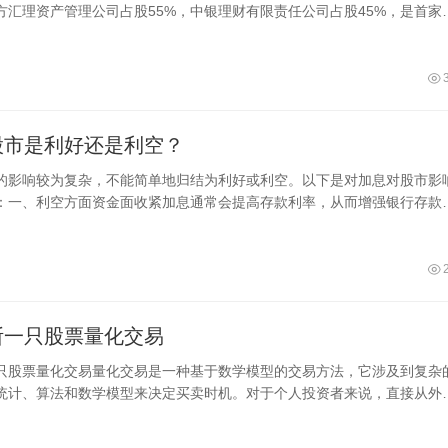
方汇理资产管理公司占股55%，中银理财有限责任公司占股45%，是首家
外合资理财公司，注册地为上海。是
股市是利好还是利空？
的影响较为复杂，不能简单地归结为利好或利空。以下是对加息对股市影
：一、利空方面资金面收紧加息通常会提高存款利率，从而增强银行存款
引力
断一只股票量化交易
只股票量化交易量化交易是一种基于数学模型的交易方法，它涉及到复杂
统计、算法和数学模型来决定买卖时机。对于个人投资者来说，直接从外
票是