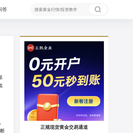
问答
基
续
，
正规现货黄金交易通道
断