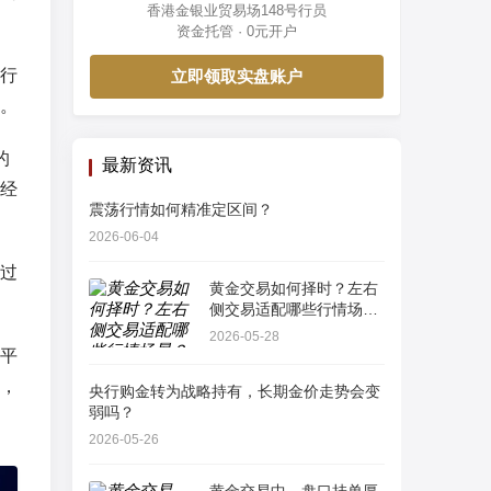
香港金银业贸易场148号行员
资金托管 · 0元开户
行
立即领取实盘账户
。
的
最新资讯
经
震荡行情如何精准定区间？
2026-06-04
过
黄金交易如何择时？左右
侧交易适配哪些行情场
景？
2026-05-28
平
，
央行购金转为战略持有，长期金价走势会变
弱吗？
2026-05-26