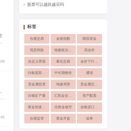
股票可以越跌越买吗
标签
交
合规交易
金银指数
模拟资金
盘
现货风险
地缘政治利好黄金
高金价
408
自定义界面
量化交易
金价下行风险
白银底部价格
中长期银价
通缩
贵金属投资
地缘局势
贵金属交易所
。
白银矿产量
汇凯金业App
资产配置
响
黄金加速下跌
伦敦金做空
金银进口关税
245
合规监管
黄金开盘
追单