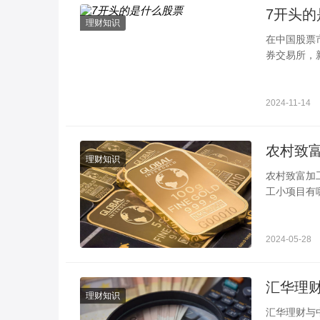
7开头的
理财知识
在中国股票
券交易所，
购，投资者
2024-11-14
理财知识
农村致富加工小项目 这几种可以优先考虑 在创业
工小项目有
厂、建材加
2024-05-28
汇华理
理财知识
汇华理财与