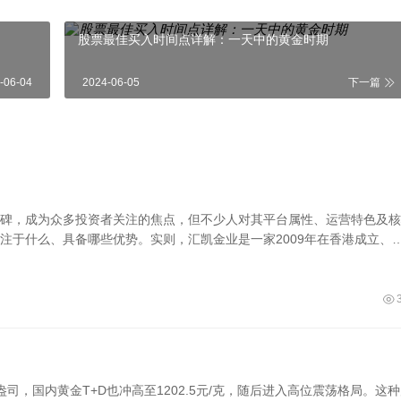
股票最佳买入时间点详解：一天中的黄金时期
-06-04
2024-06-05
下一篇
碑，成为众多投资者关注的焦点，但不少人对其平台属性、运营特色及核
注于什么、具备哪些优势。实则，汇凯金业是一家2009年在香港成立、
服务体系和严格的安全保障，专注为全球投资者提供现货黄金、白银等交
域的优质选择。
盎司，国内黄金T+D也冲高至1202.5元/克，随后进入高位震荡格局。这