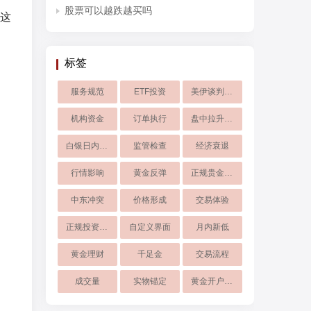
股票可以越跌越买吗
这
标签
服务规范
ETF投资
美伊谈判僵局
机构资金
订单执行
盘中拉升超8
白银日内大跌
监管检查
经济衰退
行情影响
黄金反弹
正规贵金属平台
中东冲突
价格形成
交易体验
正规投资软件
自定义界面
月内新低
黄金理财
千足金
交易流程
成交量
实物锚定
黄金开户平台