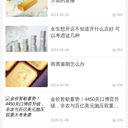
方面的直播
2024-05-28
594
女生想开店不知道开什么店好 可
以考虑这几种
2024-05-28
263
商票逾期怎么办
2024-06-06
439
金价暂歇蓄势！4450关口博弈升
级，非农与百亿美元抛压双重大
考来袭
2026-01-08
378