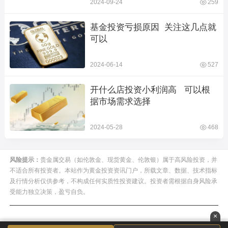
2024-09-24
259
基金投资亏损原因  关注这几点就
可以
2024-06-14
527
开什么店投资小利润高   可以根
据市场需求选择
2024-05-28
468
风险提示：
贵金属交易（如伦敦金、现货黄金、伦敦银）属于高风险投资，并
不适合所有投资者。本站作为黄金投资资讯门户，所载文章、数据、技术指标
及行情分析仅供参考，不构成任何实质性投资建议。投资者需根据自身风险承
受能力独立决策，盈亏自负。
×