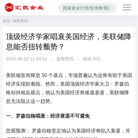
首页
/
新闻资讯
顶级经济学家唱衰美国经济，美联储降
息能否扭转颓势？
2024-09-20 12:43:51
新闻资讯
阅读
503
美联储宣布降息 50 个基点，市场普遍认为这将有助于美国
经济实现软着陆。然而，美国顶级经济学家大卫・罗森伯
格却持相反观点，他认为美国经济将难逃衰退，美联储降
息无法阻止这一趋势。
一、罗森伯格唱衰：经济衰退不可避免
悲观预测： 罗森伯格坚定地认为美国经济将陷入衰退，并