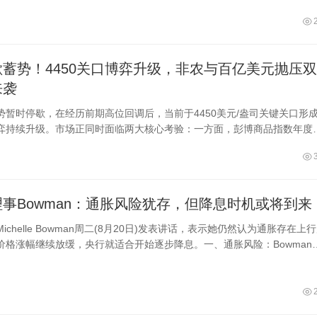
蓄势！4450关口博弈升级，非农与百亿美元抛压双
来袭
势暂时停歇，在经历前期高位回调后，当前于4450美元/盎司关键关口形
弈持续升级。市场正同时面临两大核心考验：一方面，彭博商品指数年度
启动，百亿美元级别的金银“机械性抛售”压力逐步释放；另一方面，市场
本周即将公布的美国非农就业数据，以研判美联储降息节奏。机构分析指
价将在技术性抛压与基本面利好的平衡中震荡蓄势，4450美元关口的支撑
关键事件的落地结果，将成为后续走势的核心指引。
事Bowman：通胀风险犹存，但降息时机或将到来
ichelle Bowman周二(8月20日)发表讲话，表示她仍然认为通胀存在上
价格涨幅继续放缓，央行就适合开始逐步降息。一、通胀风险：Bowman
owman认