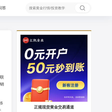
问答
联
销
6
正规现货黄金交易通道
件