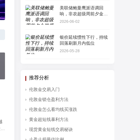
美联储鲍曼鹰派语调回
响，非农超级周前夕金银
爆发“多头踩踏”
2026-06-02
银价延续惯性下行，持续
回落刷新月内低位
2026-05-28
推荐分析
伦敦金交易入门
伦敦金锁仓盈利方法
伦敦金怎么看均线买涨跌
黄金超短线暴利方法
越
金属
现货黄金短线交易秘诀
止盈止损最佳比例