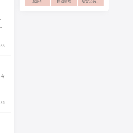
股票ai
白银抄底
期货交易手续费
个
突
356
具有
间、
186
，