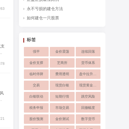
永不亏损的建仓方法
263
如何建仓一只股票
标签
成支
强平
金价震荡
连续回落
权
目
金价支撑
芝商所
货币体系
378
有
临时停牌
费用透明
盘中拉升超8
交易
现货白银
现货黄金投资
行风
白银联动
短期行情
跳空风险
仍
税务申报
市场交易
回撤幅度
221
股价预测
金价测试
数字货币