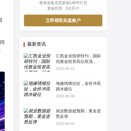
香港金银业贸易场148号行员
资金托管 · 0元开户
国
立即领取实盘账户
同
最新资讯
内
汇凯金业投研特刊：国际
伦敦金投资高位筑顶，日
内多空订单流算法解析
2026-06-10
地缘情绪拉扯，金价冲高
跳水破位
2026-06-08
就业数据超预期，黄金逆
势反弹
2026-06-04