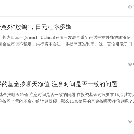
抑
意外“放鸽”，日元汇率骤降
长内田真一(Shinichi Uchida)在周三发表的重要讲话中意外释放鸽派信
果金融市场不稳定，央行将不会进一步提高基准利率。这一言论引发了日
波
15点整买的基金按哪天净值 注意时间是否一致的问题
间是否一致的问题 在投资基金时只要在15点以前买
会按照当天的基金净值计算份额，那么15点整买的基金按哪天净值算呢？
15点都按照当天净值计算，不