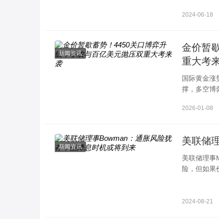
2024-06-18
金价暂歇
新闻资讯
重大考
国际黄金涨
撑，多空博
重调整正式
2026-01-08
光高度聚焦
出，短期金
效性及两大
美联储理
新闻资讯
美联储理事M
险，但如果
持谨慎态度B
2024-08-21