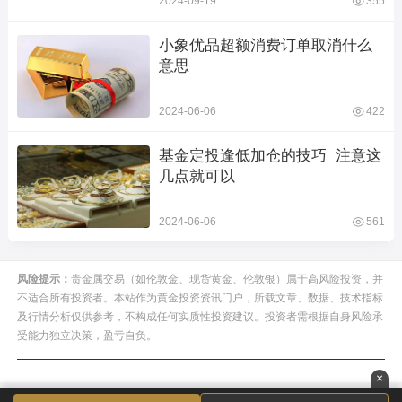
2024-09-19
355
小象优品超额消费订单取消什么
意思
2024-06-06
422
基金定投逢低加仓的技巧  注意这
几点就可以
2024-06-06
561
风险提示：
贵金属交易（如伦敦金、现货黄金、伦敦银）属于高风险投资，并
不适合所有投资者。本站作为黄金投资资讯门户，所载文章、数据、技术指标
及行情分析仅供参考，不构成任何实质性投资建议。投资者需根据自身风险承
受能力独立决策，盈亏自负。
×