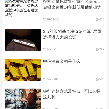
投机动量托举银价重回91美元，
金银比创近14年新低引估值担忧
2026-01-16
425
3点前买的基金净值怎么算  尽量
选择潜力大的投资
2024-06-14
297
中信消费金融是什么
2024-06-06
528
银行存款方式及特点   可以选择
这几种