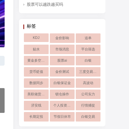
股票可以越跌越买吗
标签
KDJ
金价影响
追单
贴水
市场消息
平台筛选
黄金多空博弈
股票ai
白银
货币贬值
金价测试
三度交易战法
数据同步
白银保证金
高波动
美联储货币政策转向
锁仓操作
公司实力
济安线
个人投资选择
行情捕捉
长期定投
节假日休市
白银交易