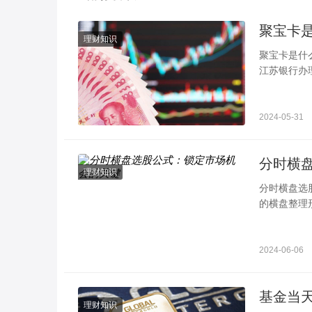
聚宝卡
理财知识
聚宝卡是什
江苏银行办
透支。聚宝
2024-05-31
分时横
理财知识
分时横盘选
的横盘整理
方法，并提
2024-06-06
理财知识