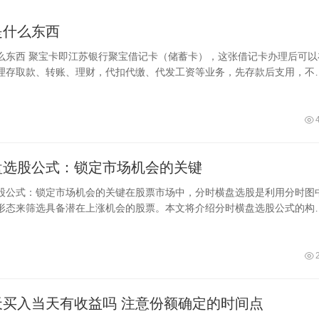
是什么东西
么东西 聚宝卡即江苏银行聚宝借记卡（储蓄卡），这张借记卡办理后可以
理存取款、转账、理财，代扣代缴、代发工资等业务，先存款后支用，不
借记卡按发行对象分为单位卡和个人卡。
盘选股公式：锁定市场机会的关键
股公式：锁定市场机会的关键在股票市场中，分时横盘选股是利用分时图
形态来筛选具备潜在上涨机会的股票。本文将介绍分时横盘选股公式的构
供一
基金当天买入当天有收益吗 注意份额确定的时间点