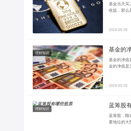
基金当天买入当天有收益吗 注意份额
收益，那么
五基金交易
2024-05-28
理财知识
基金的净值是怎么来的 告诉你计算公式 投资
金的净值是
价格发生变
2024-05-28
蓝筹股
理财知识
蓝筹股，顾
要地位的大
声誉，被认